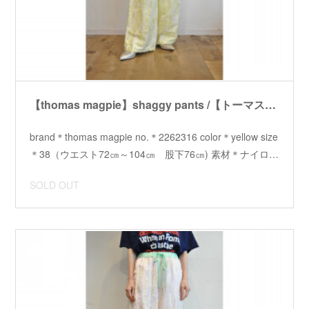
【thomas magpie】shaggy pants /【トーマスマグパイ】シャギーパンツ
brand＊thomas magpie no.＊2262316 color＊yellow size
＊38（ウエスト72㎝～104㎝ 股下76㎝) 素材＊ナイロ…
SOLD OUT