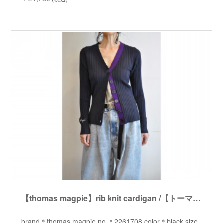
【thomas magpie】rib knit cardigan /【トーマスマグパイ】リブニットカーディガン
brand＊thomas magpie no.＊2261708 color＊black size