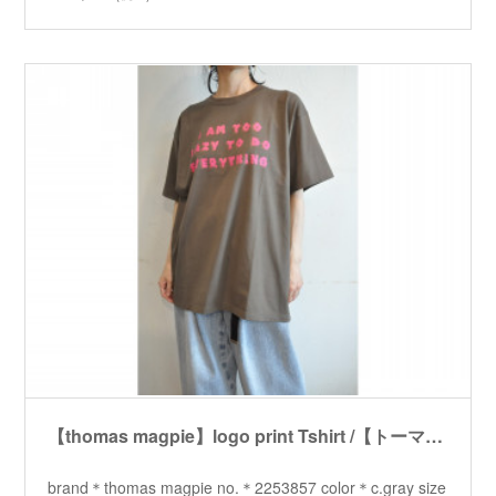
【thomas magpie】logo print Tshirt /【トーマスマグパイ】ロゴプリントTシャツ
brand＊thomas magpie no.＊2253857 color＊c.gray size