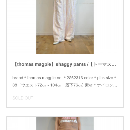
【thomas magpie】shaggy pants /【トーマスマグパイ】シャギーパンツ
brand＊thomas magpie no.＊2262316 color＊pink size＊
38（ウエスト72㎝～104㎝ 股下76㎝) 素材＊ナイロン…
SOLD OUT