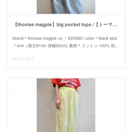
【thomas magpie】big pocket tops /【トーマスマグパイ】ビッグポケットトップス
brand＊thomas magpie no.＊2253801 color＊black size
＊one（着丈81cm 身幅62cm) 素材＊コットン 100% 別…
SOLD OUT