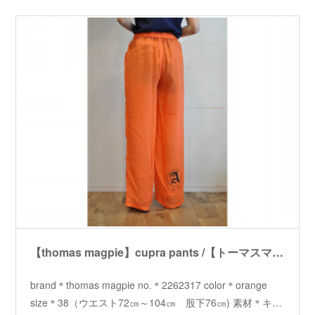
【thomas magpie】cupra pants /【トーマスマグパイ】キュプラパンツ
brand＊thomas magpie no.＊2262317 color＊orange
size＊38（ウエスト72㎝～104㎝ 股下76㎝) 素材＊キ…