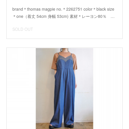
brand＊thomas magpie no.＊2262751 color＊black size
＊one（着丈 54cm 身幅 53cm) 素材＊レーヨン80％ …
SOLD OUT