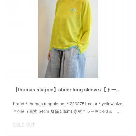
【thomas magpie】sheer long sleeve /【トーマスマグパイ】シアーロングスリーブ
brand＊thomas magpie no.＊2262751 color＊yellow size
＊one（着丈 54cm 身幅 53cm) 素材＊レーヨン80％ …
SOLD OUT