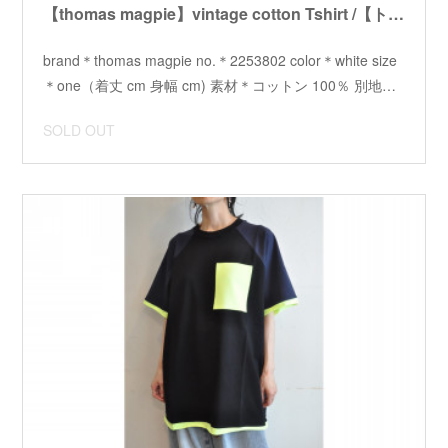
【thomas magpie】vintage cotton Tshirt /【トーマスマグパイ】ヴィンテージコットンTシャツ
brand＊thomas magpie no.＊2253802 color＊white size
＊one（着丈 cm 身幅 cm) 素材＊コットン 100％ 別地…
SOLD OUT