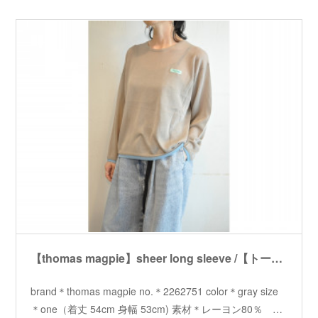
【thomas magpie】sheer long sleeve /【トーマスマグパイ】シアーロングスリーブ
brand＊thomas magpie no.＊2262751 color＊gray size
＊one（着丈 54cm 身幅 53cm) 素材＊レーヨン80％ …