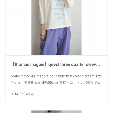
【thomas magpie】quest three quarter sleeve Tshirt /【トーマスマグパイ】クエスト七分袖 Tシャツ
brand＊thomas magpie no.＊2261853 color＊cream size
＊one（着丈61cm 身幅55cm) 素材＊コットン100％ 身…
￥14,080
(税込)