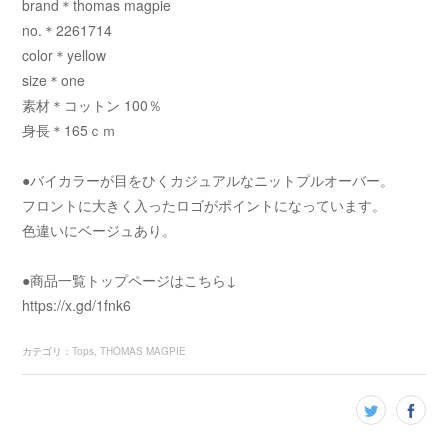
brand＊thomas magpie
no.＊2261714
color＊yellow
size＊one
素材＊コットン 100％
身長＊165ｃｍ
●バイカラーが目をひくカジュアルなニットプルオーバー。
フロントに大きく入ったロゴがポイントになっています。
色違いにベージュあり。
●商品一覧トップページはこちら↓
https://x.gd/1fnk6
カテゴリ
：
Tops
THOMAS MAGPIE