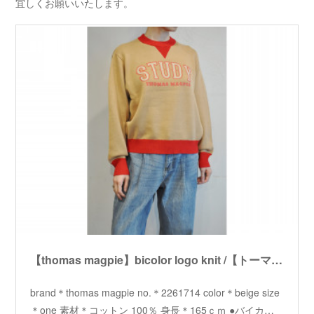
宜しくお願いいたします。
【thomas magpie】bicolor logo knit /【トーマスマグパイ】 バイカラーロゴニット
brand＊thomas magpie no.＊2261714 color＊beige size
＊one 素材＊コットン 100％ 身長＊165ｃｍ ●バイカ…