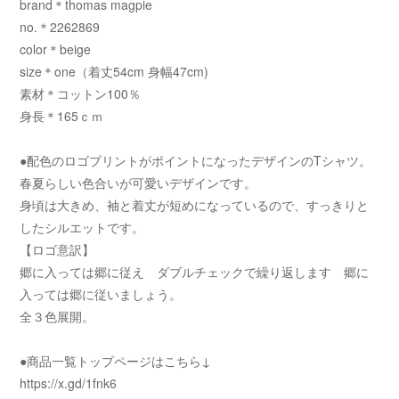
brand＊thomas magpie
no.＊2262869
color＊beige
size＊one（着丈54cm 身幅47cm)
素材＊コットン100％
身長＊165ｃｍ
●配色のロゴプリントがポイントになったデザインのTシャツ。
春夏らしい色合いが可愛いデザインです。
身頃は大きめ、袖と着丈が短めになっているので、すっきりと
したシルエットです。
【ロゴ意訳】
郷に入っては郷に従え ダブルチェックで繰り返します 郷に
入っては郷に従いましょう。
全３色展開。
●商品一覧トップページはこちら↓
https://x.gd/1fnk6