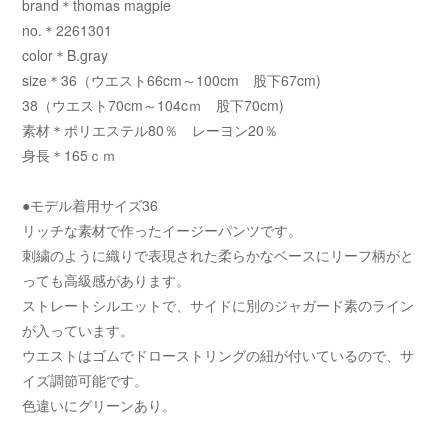
brand＊thomas magpie
no.＊2261301
color＊B.gray
size＊36（ウエスト66cm～100cm 股下67cm)
38（ウエスト70cm～104cｍ 股下70cm)
素材＊ポリエステル80％ レーヨン20％
身長＊165ｃｍ
●モデル着用サイズ36
リッチな素材で作ったイージーパンツです。
刺繍のように織りで表現された柔らかなベースにリーフ柄がと
っても高級感があります。
ストレートシルエットで、サイドに別のジャガード素のライン
が入っています。
ウエストはゴムでドローストリングの紐が付いているので、サ
イズ調節可能です。
色違いにグリーンあり。