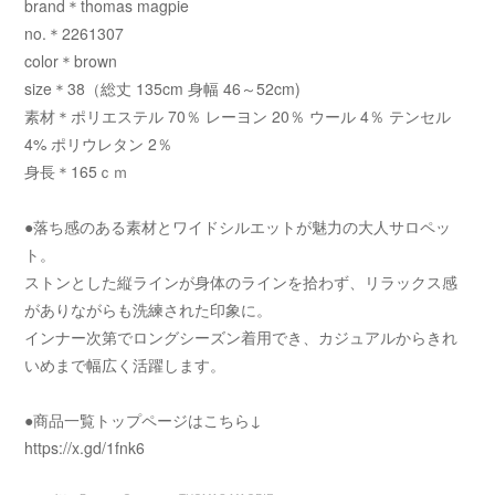
brand＊thomas magpie
no.＊2261307
color＊brown
size＊38（総丈 135cm 身幅 46～52cm)
素材＊ポリエステル 70％ レーヨン 20％ ウール 4％ テンセル
4% ポリウレタン 2％
身長＊165ｃｍ
●落ち感のある素材とワイドシルエットが魅力の大人サロペッ
ト。
ストンとした縦ラインが身体のラインを拾わず、リラックス感
がありながらも洗練された印象に。
インナー次第でロングシーズン着用でき、カジュアルからきれ
いめまで幅広く活躍します。
●商品一覧トップページはこちら↓
https://x.gd/1fnk6