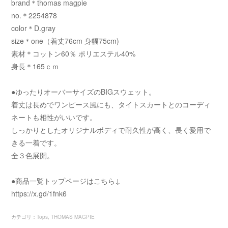
brand＊thomas magpie
no.＊2254878
color＊D.gray
size＊one（着丈76cm 身幅75cm)
素材＊コットン60％ ポリエステル40%
身長＊165ｃｍ
●ゆったりオーバーサイズのBIGスウェット。
着丈は長めでワンピース風にも、タイトスカートとのコーディ
ネートも相性がいいです。
しっかりとしたオリジナルボディで耐久性が高く、長く愛用で
きる一着です。
全３色展開。
●商品一覧トップページはこちら↓
https://x.gd/1fnk6
カテゴリ
：
Tops
THOMAS MAGPIE