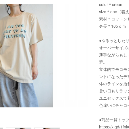
color＊cream
size＊one（着丈
素材＊コットン1
身長＊165ｃｍ
●ゆるっとした
オーバーサイズ
薄手ながらもし
群。
立体的でモコモ
ントになったデ
体のラインを拾
暑い日もリラッ
ユニセックスで
色違いにチャコ
●商品一覧トッ
https://x.gd/1fnk