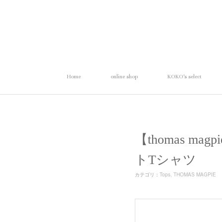
Home
online shop
KOKO's select
【thomas ma
トTシャツ
カテゴリ
：
Tops
THOMAS MAGPIE