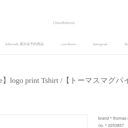
RehersalL 展示会予約商品
coordinate
Instagram
bl
gpie】logo print Tshirt /【トーマ
brand＊thomas 
no.＊2253857