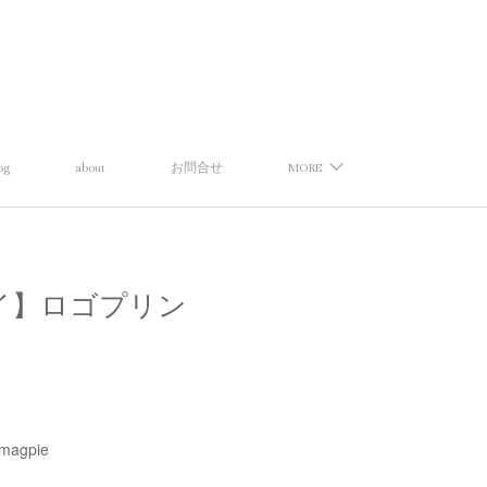
og
about
お問合せ
MORE
スマグパイ】ロゴプリン
magpie