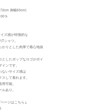
72cm 身幅63cm)
00％
サイズ感が特徴的な
のTシャツ。
っかりとした肉厚で着心地抜
コとしたポップなロゴがポイ
ザインです。
わないサイズ感は
クスして着れます。
着用可能。
ールあり。
プページはこちら↓
6