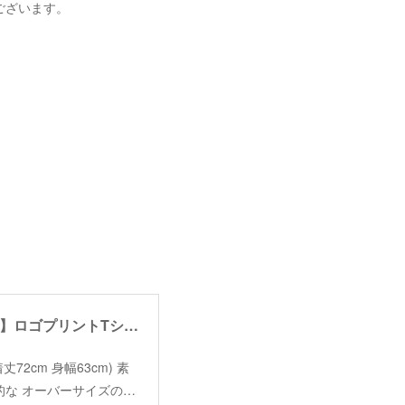
ございます。
【thomas magpie】logo print Tshirt /【トーマスマグパイ】ロゴプリントTシャツ
e（着丈72cm 身幅63cm) 素
徴的な オーバーサイズの…