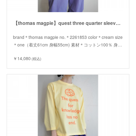
【thomas magpie】quest three quarter sleeve Tshirt /【トーマスマグパイ】クエスト七分袖 Tシャツ
brand＊thomas magpie no.＊2261853 color＊cream size
＊one（着丈61cm 身幅55cm) 素材＊コットン100％ 身…
￥14,080
(税込)