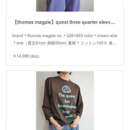
【thomas magpie】quest three quarter sleeve Tshirt /【トーマスマグパイ】クエスト七分袖 Tシャツ
brand＊thomas magpie no.＊2261853 color＊cream size
＊one（着丈61cm 身幅55cm) 素材＊コットン100％ 身…
￥14,080
(税込)