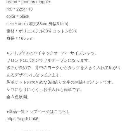
brand＊thomas magpie
no.＊2254110
color＊black
size＊one（着丈88cm 身幅61cm)
素材＊ポリエステル80% コットン20％
身長＊165ｃｍ
●フリル付きのハイネックオーバーサイズシャツ。
フロントはボタンでフルオープンになります。
後ろが長めで、背中のヨークからタックを大きく入れて広がり
あるデザインになっています。
胸ポケットの大きめなBの飾り文字の刺繍もポイントです。
シワになりにくく、お手入れも簡単です。
全３色展開。
●商品一覧トップページはこちら↓
https://x.gd/1fnk6