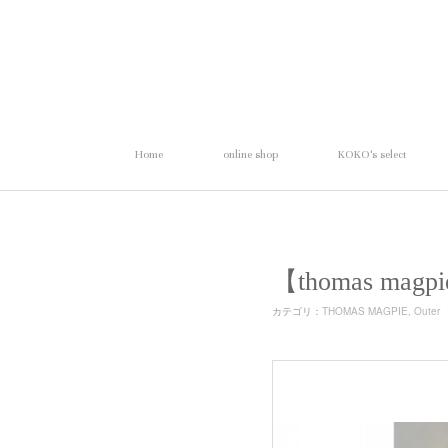
Home
online shop
KOKO's select
【thomas m
カテゴリ
：
THOMAS MAGPIE
Outer