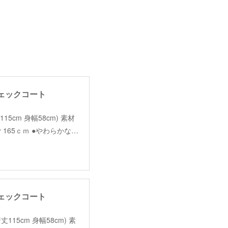
】チェックコート
着丈115cm 身幅58cm) 素材
＊165ｃｍ ●やわらかな…
】チェックコート
e（着丈115cm 身幅58cm) 素