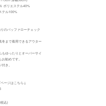
％ ポリエステル40%
テル100%
触りのバッファローチェック
真冬まで着用できるアウター
ムもゆったりとオーバーサイ
もお勧めです。
ジ付き。
プページはこちら↓
6
(税込)