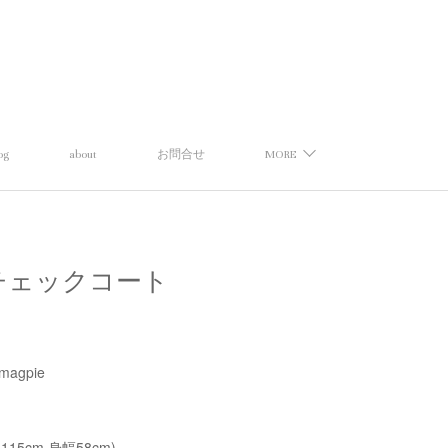
og
about
お問合せ
MORE
パイ】チェックコート
magpie
115cm 身幅58cm)