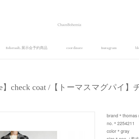
RehersalL 展示会予約商品
coordinate
Instagram
bl
agpie】check coat /【トーマスマグ
brand＊thomas 
no.＊2254211
color＊gray
size＊one（着丈