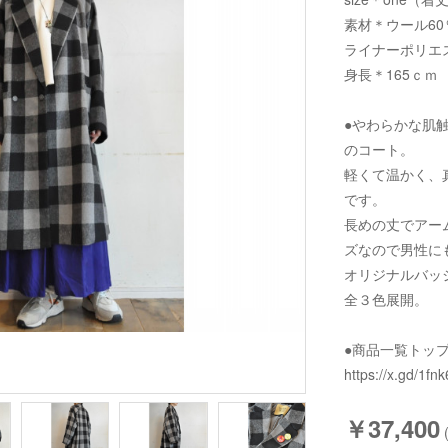
素材＊ウール60
ライナーポリエス
身長＊165ｃｍ
●やわらかな肌
のコート。
軽くて温かく、
です。
長めの丈でアー
ズなので男性に
オリジナルバッ
全３色展開。
●商品一覧トッ
https://x.gd/1fnk
￥37,400