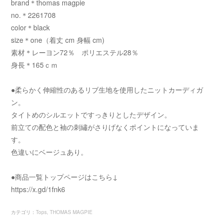
brand＊thomas magpie
no.＊2261708
color＊black
size＊one（着丈 cm 身幅 cm)
素材＊レーヨン72％ ポリエステル28％
身長＊165ｃｍ
●柔らかく伸縮性のあるリブ生地を使用したニットカーディガ
ン。
タイトめのシルエットですっきりとしたデザイン。
前立ての配色と袖の刺繡がさりげなくポイントになっていま
す。
色違いにベージュあり。
●商品一覧トップページはこちら↓
https://x.gd/1fnk6
カテゴリ
：
Tops
THOMAS MAGPIE