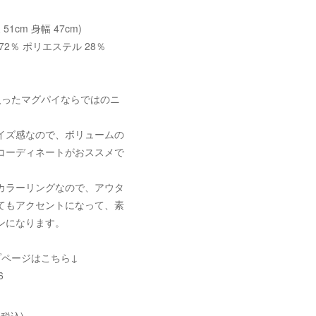
 51cm 身幅 47cm)
2％ ポリエステル 28％
入ったマグパイならではのニ
。
イズ感なので、ボリュームの
コーディネートがおススメで
カラーリングなので、アウタ
てもアクセントになって、素
ンになります。
プページはこちら↓
6