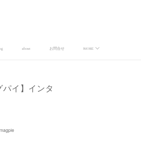
og
about
お問合せ
MORE
トーマスマグパイ】インタ
magpie