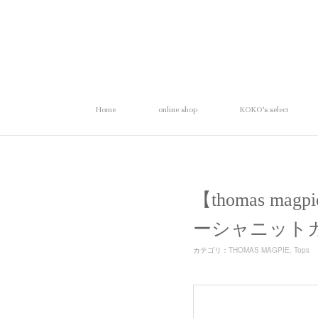
Home
online shop
KOKO's select
【thomas mag
ーシャニット
カテゴリ
：
THOMAS MAGPIE
Tops