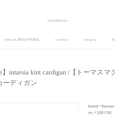
RehersalL 展示会予約商品
coordinate
Instagram
bl
pie】intarsia kint cardigan /【
カーディガン
brand＊thomas 
no.＊2251705