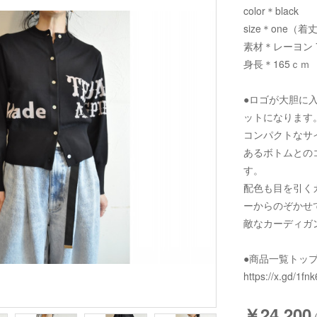
color＊black
size＊one（着丈
素材＊レーヨン 7
身長＊165ｃｍ
●ロゴが大胆に
ットになります
コンパクトなサ
あるボトムとの
す。
配色も目を引く
ーからのぞかせ
敵なカーディガ
●商品一覧トッ
https://x.gd/1fnk
￥24,200