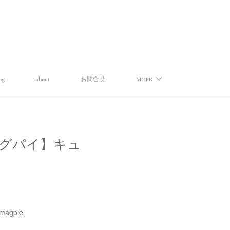
og
about
お問合せ
MORE
トーマスマグパイ】キュ
magpie