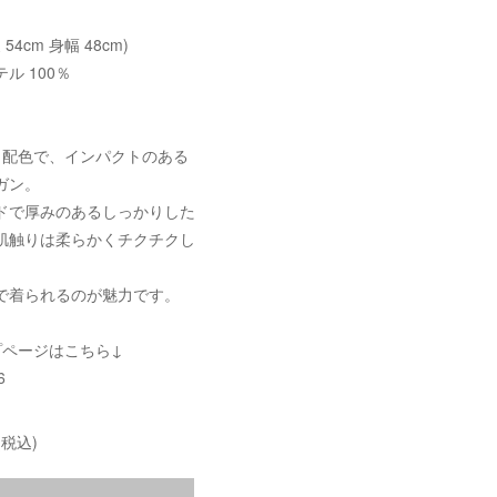
 54cm 身幅 48cm)
ル 100％
と配色で、インパクトのある
ガン。
ドで厚みのあるしっかりした
肌触りは柔らかくチクチクし
で着られるのが魅力です。
プページはこちら↓
6
(税込)