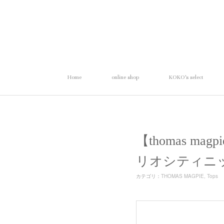
Home
online shop
KOKO's select
【thomas mag
リオシティニ
カテゴリ
：
THOMAS MAGPIE
Tops