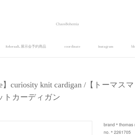
RehersalL 展示会予約商品
coordinate
Instagram
bl
pie】curiosity knit cardigan /【
ットカーディガン
brand＊thomas 
no.＊2261705