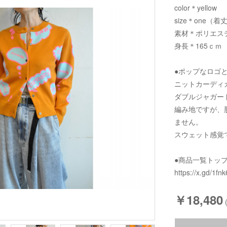
color＊yellow
size＊one（着丈
素材＊ポリエステ
身長＊165ｃｍ
●ポップなロゴ
ニットカーディ
ダブルジャガー
編み地ですが、
ません。
スウェット感覚
●商品一覧トッ
https://x.gd/1fnk
￥18,480