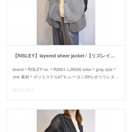
【RISLEY】layered sheer jacket /【リズレイ】レイヤードシアージャケット
brand＊RISLEY no.＊R2601-LJK926 color＊gray size＊
one 素材＊ポリエステル67％,レーヨン29%,ポリウレタ…
SOLD OUT