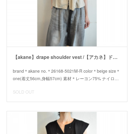
【akane】drape shoulder vest /【アカネ】ドレープショルダーベスト
brand＊akane no.＊26168-5021M-R color＊beige size＊
one(着丈56cm,身幅57cm) 素材＊レーヨン75% ナイロ…
SOLD OUT