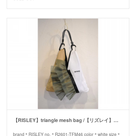
【RISLEY】triangle mesh bag /【リズレイ】トライアングルメッシュバッグ
brand＊RISLEY no.＊R2601-TFM46 color＊white size＊