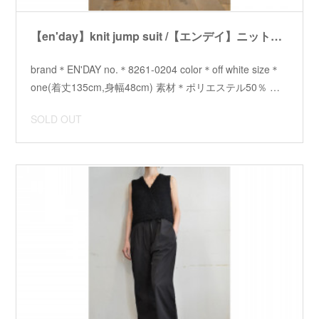
【en'day】knit jump suit /【エンデイ】ニットジャンプスーツ
brand＊EN'DAY no.＊8261-0204 color＊off white size＊
one(着丈135cm,身幅48cm) 素材＊ポリエステル50％ …
SOLD OUT