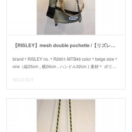
【RISLEY】mesh double pochette /【リズレイ】メッシュダブルポシェット
brand＊RISLEY no.＊R2601-MTB49 color＊beige size＊
one（縦25cm , 横26cm , ハンドル32cm ) 素材＊ ポリ…
SOLD OUT