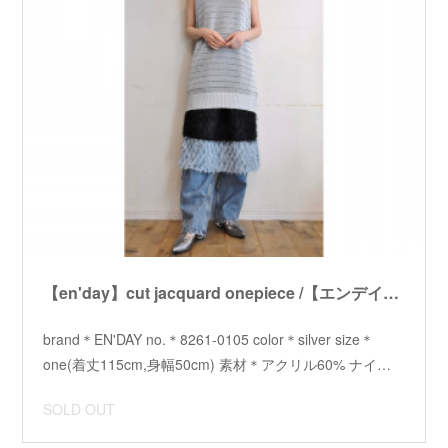
【en'day】cut jacquard onepiece /【エンデイ】カットジャガードワンピース
brand＊EN'DAY no.＊8261-0105 color＊silver size＊
one(着丈115cm,身幅50cm) 素材＊アクリル60% ナイ…
SOLD OUT