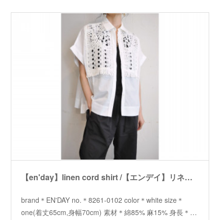
【en'day】linen cord shirt /【エンデイ】リネンコードシャツ
brand＊EN'DAY no.＊8261-0102 color＊white size＊
one(着丈65cm,身幅70cm) 素材＊綿85% 麻15% 身長＊…