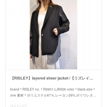
【RISLEY】layered sheer jacket /【リズレイ】レイヤードシアージャケット
brand＊RISLEY no.＊R2601-LJK926 color＊black size＊
one 素材＊ポリエステル67％,レーヨン29%,ポリウレタ…
SOLD OUT