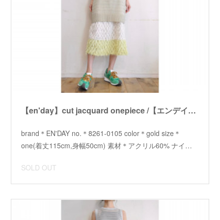
【en'day】cut jacquard onepiece /【エンデイ】カットジャガードワンピース
brand＊EN'DAY no.＊8261-0105 color＊gold size＊
one(着丈115cm,身幅50cm) 素材＊アクリル60% ナイ…
SOLD OUT