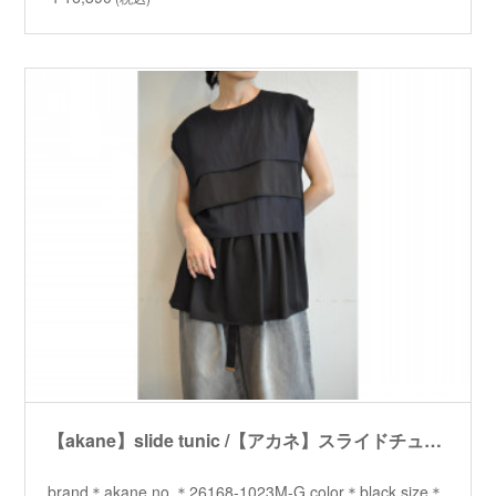
【akane】slide tunic /【アカネ】スライドチュニック
brand＊akane no.＊26168-1023M-G color＊black size＊