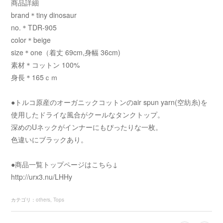
商品詳細
brand＊tiny dinosaur
no.＊TDR-905
color＊beige
size＊one（着丈 69cm,身幅 36cm)
素材＊コットン 100%
身長＊165ｃｍ
●トルコ原産のオーガニックコットンのair spun yarn(空紡糸)を
使用したドライな風合がクールなタンクトップ。
深めのUネックがインナーにもぴったりな一枚。
色違いにブラックあり。
●商品一覧トップページはこちら↓
http://urx3.nu/LHHy
カテゴリ
：
others
Tops