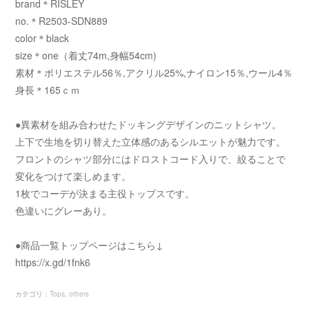
brand＊RISLEY
no.＊R2503-SDN889
color＊black
size＊one（着丈74m,身幅54cm)
素材＊ポリエステル56％,アクリル25%,ナイロン15％,ウール4％
身長＊165ｃｍ
●異素材を組み合わせたドッキングデザインのニットシャツ。
上下で生地を切り替えた立体感のあるシルエットが魅力です。
フロントのシャツ部分にはドロストコード入りで、絞ることで
変化をつけて楽しめます。
1枚でコーデが決まる主役トップスです。
色違いにグレーあり。
●商品一覧トップページはこちら↓
https://x.gd/1fnk6
カテゴリ
：
Tops
others