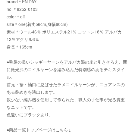
brand＊EN'DAY
no.＊8252-0103
color＊off
size＊one(着丈56cm,身幅60cm)
素材＊ウール46％ ポリエステル21％ コットン18％ アルパカ
12％アクリル3％
身長＊165cm
●毛足の長いシャギーヤーンをアルパカ混の糸と引きそろえ、間
に微光沢のコイルヤーンを編み込んだ特別感のあるテキスタイ
ル。
首元・裾・袖口に忍ばせたラメコイルヤーンが、ニュアンスの
ある艶めきを演出します。
数少ない編み機を使用して作られた、職人の手仕事が光る貴重
なニットです。
色違いにブラックあり。
●商品一覧トップページはこちら↓