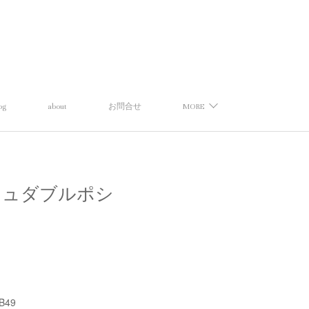
og
about
お問合せ
MORE
】メッシュダブルポシ
B49