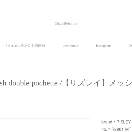
RehersalL 展示会予約商品
coordinate
Instagram
bl
sh double pochette /【リズレイ
brand＊RISLEY
no.＊R2601-MT