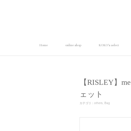
Home
online shop
KOKO's select
【RISLEY】me
ェット
カテゴリ
：
others
Bag