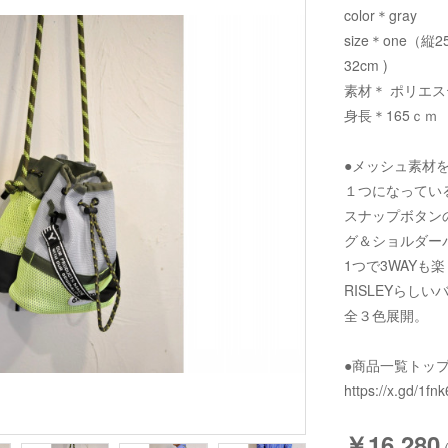
color＊gray
size＊one（縦2
32cm )
素材＊ ポリエス
身長＊165ｃｍ
●メッシュ素材
１つになってい
スナップボタン
グ＆ショルダー
1つで3WAYも
RISLEYらし
全３色展開。
●商品一覧トッ
https://x.gd/1fnk
￥16,280