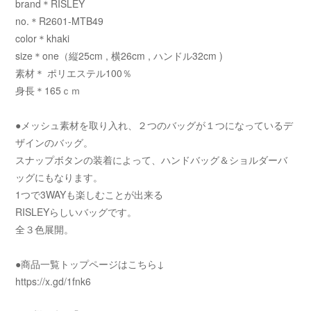
brand＊RISLEY
no.＊R2601-MTB49
color＊khaki
size＊one（縦25cm , 横26cm , ハンドル32cm )
素材＊ ポリエステル100％
身長＊165ｃｍ
●メッシュ素材を取り入れ、２つのバッグが１つになっているデ
ザインのバッグ。
スナップボタンの装着によって、ハンドバッグ＆ショルダーバ
ッグにもなります。
1つで3WAYも楽しむことが出来る
RISLEYらしいバッグです。
全３色展開。
●商品一覧トップページはこちら↓
https://x.gd/1fnk6