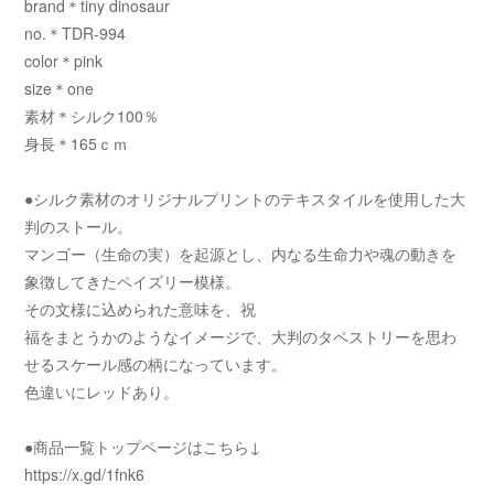
brand＊tiny dinosaur
no.＊TDR-994
color＊pink
size＊one
素材＊シルク100％
身長＊165ｃｍ
●シルク素材のオリジナルプリントのテキスタイルを使用した大
判のストール。
マンゴー（生命の実）を起源とし、内なる生命力や魂の動きを
象徴してきたペイズリー模様。
その文様に込められた意味を、祝
福をまとうかのようなイメージで、大判のタペストリーを思わ
せるスケール感の柄になっています。
色違いにレッドあり。
●商品一覧トップページはこちら↓
https://x.gd/1fnk6