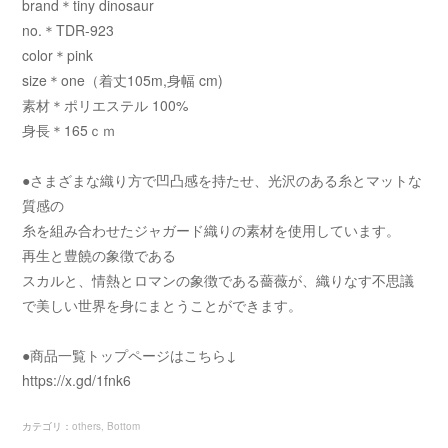
brand＊tiny dinosaur
no.＊TDR-923
color＊pink
size＊one（着丈105m,身幅 cm)
素材＊ポリエステル 100%
身長＊165ｃｍ
●さまざまな織り方で凹凸感を持たせ、光沢のある糸とマットな
質感の
糸を組み合わせたジャガード織りの素材を使用しています。
再生と豊饒の象徴である
スカルと、情熱とロマンの象徴である薔薇が、織りなす不思議
で美しい世界を身にまとうことができます。
●商品一覧トップページはこちら↓
https://x.gd/1fnk6
カテゴリ
：
others
Bottom