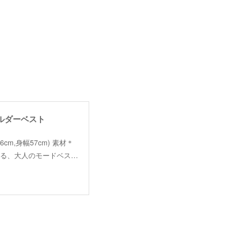
ショルダーベスト
着丈56cm,身幅57cm) 素材＊
魅せる、大人のモードベス…