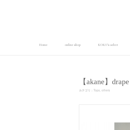
Home
online shop
KOKO's select
【akane】dra
カテゴリ
：
Tops
others