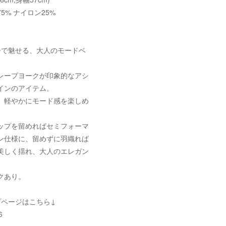
5% ナイロン25%
ーで魅せる、大人のモードベ
レープヨークが印象的なアシ
インのアイテム。
、軽やかにモード感を楽しめ
ップを留めればセミフォーマ
ン仕様に、留めずに羽織れば
美しく揺れ、大人のエレガン
クあり。
プページはこちら↓
6