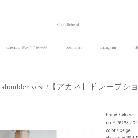
RehersalL 展示会予約商品
coordinate
Instagram
bl
pe shoulder vest /【アカネ】ドレ
brand＊akane
no.＊26168-50
color＊beige
size＊one(着丈