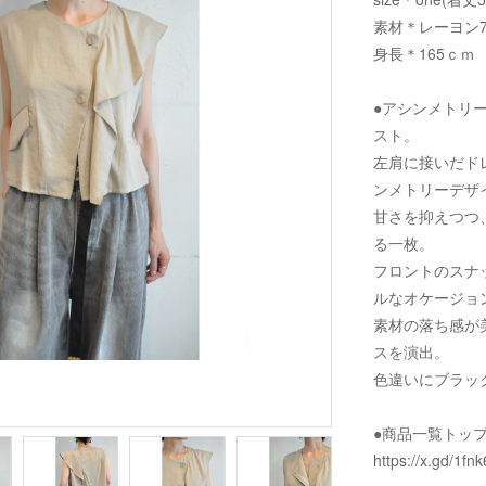
素材＊レーヨン7
身長＊165ｃｍ
●アシンメトリ
スト。
左肩に接いだド
ンメトリーデザ
甘さを抑えつつ
る一枚。
フロントのスナ
ルなオケージョ
素材の落ち感が
スを演出。
色違いにブラッ
●商品一覧トッ
https://x.gd/1fnk