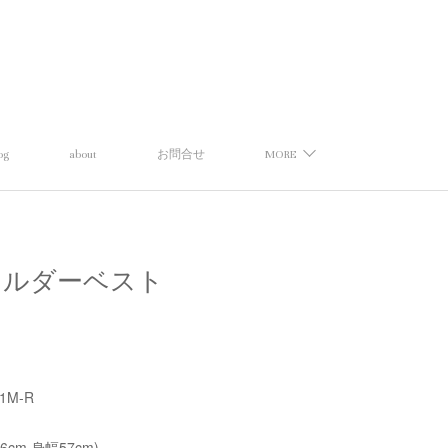
og
about
お問合せ
MORE
ープショルダーベスト
21M-R
56cm,身幅57cm)