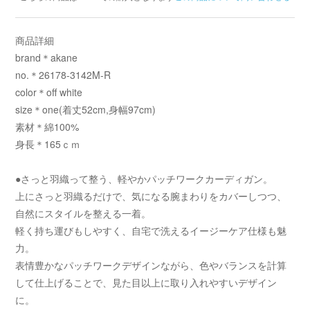
商品詳細
brand＊akane
no.＊26178-3142M-R
color＊off white
size＊one(着丈52cm,身幅97cm)
素材＊綿100%
身長＊165ｃｍ
●さっと羽織って整う、軽やかパッチワークカーディガン。
上にさっと羽織るだけで、気になる腕まわりをカバーしつつ、
自然にスタイルを整える一着。
軽く持ち運びもしやすく、自宅で洗えるイージーケア仕様も魅
力。
表情豊かなパッチワークデザインながら、色やバランスを計算
して仕上げることで、見た目以上に取り入れやすいデザイン
に。