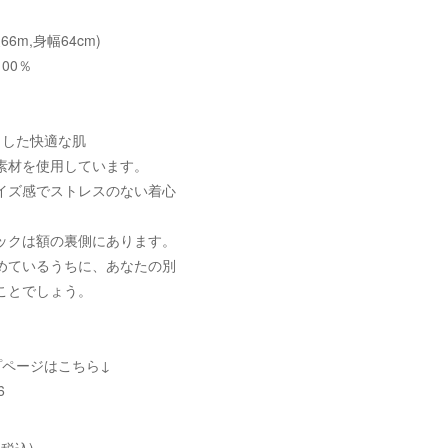
66m,身幅64cm)
00％
とした快適な肌
素材を使用しています。
イズ感でストレスのない着心
ックは額の裏側にあります。
めているうちに、あなたの別
ことでしょう。
プページはこちら↓
6