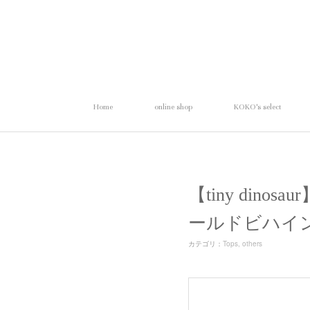
Home
online shop
KOKO's select
【tiny dinos
ールドビハイ
カテゴリ
：
Tops
others