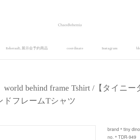
RehersalL 展示会予約商品
coordinate
Instagram
bl
aur】world behind frame Tshirt /
ンドフレームTシャツ
brand＊tiny din
no.＊TDR-949