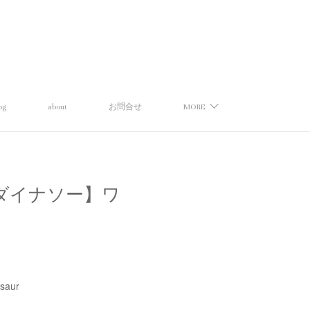
og
about
お問合せ
MORE
【タイニーダイナソー】ワ
osaur