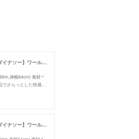
【tiny dinosaur】world behind frame Tshirt /【タイニーダイナソー】ワールドビハインドフレームTシャツ
（着丈66m,身幅64cm) 素材＊
●上品でさらっとした快適…
【tiny dinosaur】world behind frame Tshirt /【タイニーダイナソー】ワールドビハインドフレームTシャツ