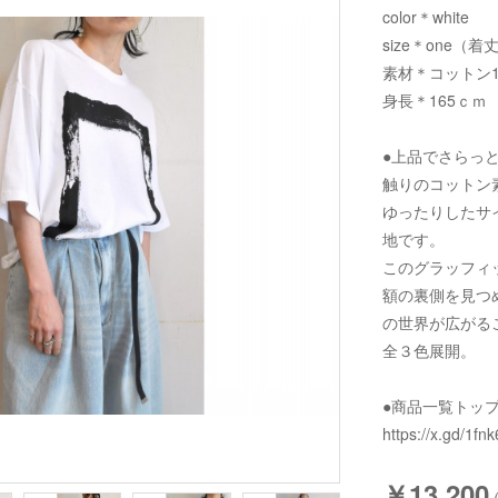
color＊white
size＊one（着丈
素材＊コットン1
身長＊165ｃｍ
●上品でさらっ
触りのコットン
ゆったりしたサ
地です。
このグラッフィ
額の裏側を見つ
の世界が広がる
全３色展開。
●商品一覧トッ
https://x.gd/1fnk
￥13,200