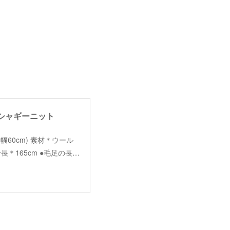
ヤードシャギーニット
cm,身幅60cm) 素材＊ウール
長＊165cm ●毛足の長…