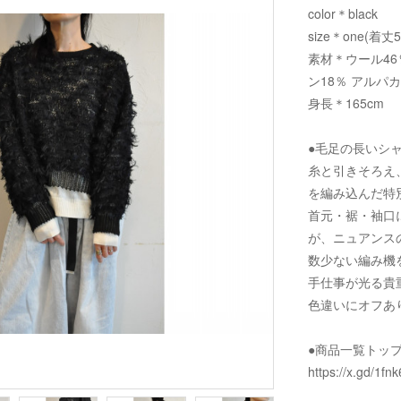
color＊black
size＊one(着丈
素材＊ウール46
ン18％ アルパ
身長＊165cm
●毛足の長いシ
糸と引きそろえ
を編み込んだ特
首元・裾・袖口
が、ニュアンス
数少ない編み機
手仕事が光る貴
色違いにオフあ
●商品一覧トッ
https://x.gd/1fnk