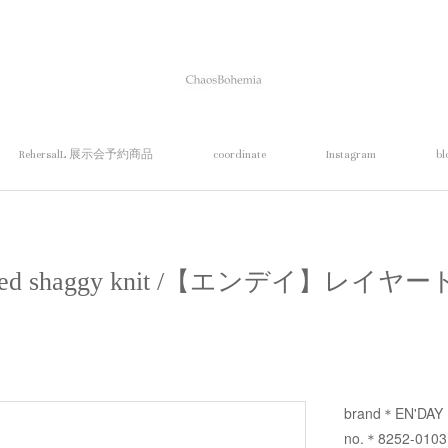
RehersalL 展示会予約商品
coordinate
Instagram
bl
yered shaggy knit /【エンデイ】レ
brand＊EN'DAY
no.＊8252-0103