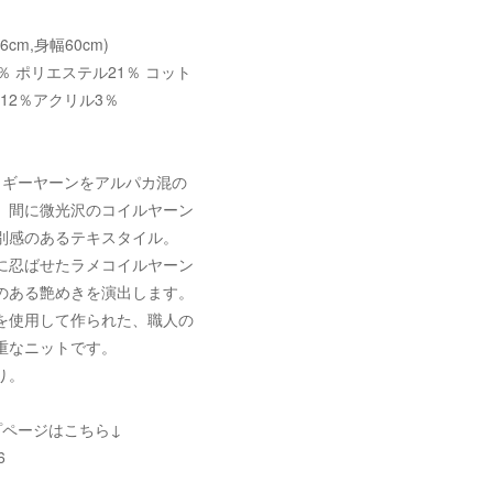
56cm,身幅60cm)
％ ポリエステル21％ コット
カ12％アクリル3％
ャギーヤーンをアルパカ混の
、間に微光沢のコイルヤーン
別感のあるテキスタイル。
に忍ばせたラメコイルヤーン
のある艶めきを演出します。
を使用して作られた、職人の
重なニットです。
り。
プページはこちら↓
6