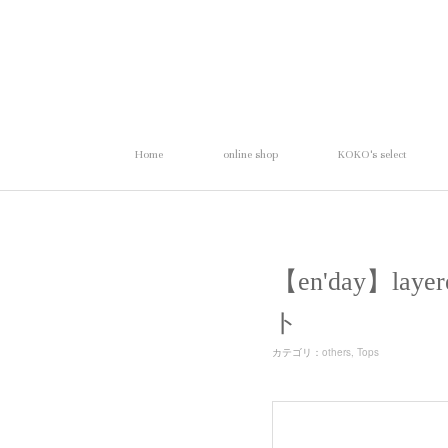
Home
online shop
KOKO's select
【en'day】la
ト
カテゴリ
：
others
Tops