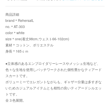
商品詳細
brand＊RehersalL
no.＊AT-303
color＊white
size＊one(着丈98cm,ウェスト66-102cm)
素材＊コットン、ポリエステル
身長＊165ｃｍ
●立体感のあるエンブロイダリーレースやメッシュ生地など、
色々な生地を使用しパッチワークされた個性豊かなティアード
スカートです。
ボリューミーでエレガントながらも、ギャザー分量は多すぎな
いためカジュアルアイテムとも相性の良いティアードシルエッ
トです。
全３色展開。