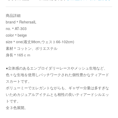
商品詳細
brand＊RehersalL
no.＊AT-303
color＊beige
size＊one(着丈98cm,ウェスト66-102cm)
素材＊コットン、ポリエステル
身長＊165ｃｍ
●立体感のあるエンブロイダリーレースやメッシュ生地など、
色々な生地を使用しパッチワークされた個性豊かなティアード
スカートです。
ボリューミーでエレガントながらも、ギャザー分量は多すぎな
いためカジュアルアイテムとも相性の良いティアードシルエッ
トです。
全３色展開。