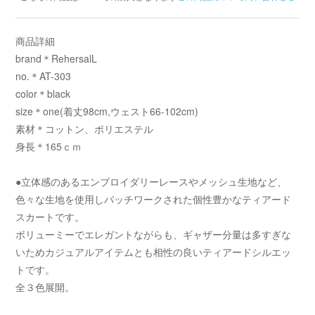
商品詳細
brand＊RehersalL
no.＊AT-303
color＊black
size＊one(着丈98cm,ウェスト66-102cm)
素材＊コットン、ポリエステル
身長＊165ｃｍ
●立体感のあるエンブロイダリーレースやメッシュ生地など、
色々な生地を使用しパッチワークされた個性豊かなティアード
スカートです。
ボリューミーでエレガントながらも、ギャザー分量は多すぎな
いためカジュアルアイテムとも相性の良いティアードシルエッ
トです。
全３色展開。