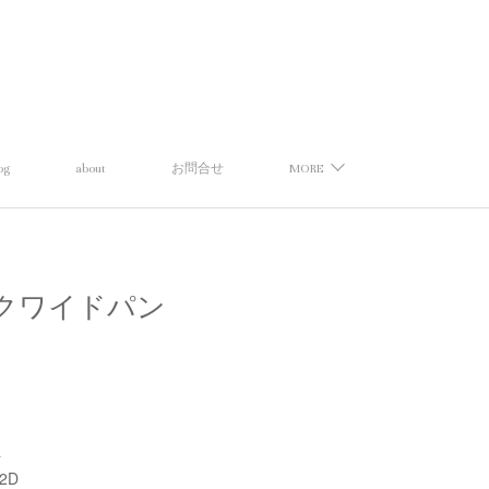
og
about
お問合せ
MORE
】タックワイドパン
a
92D