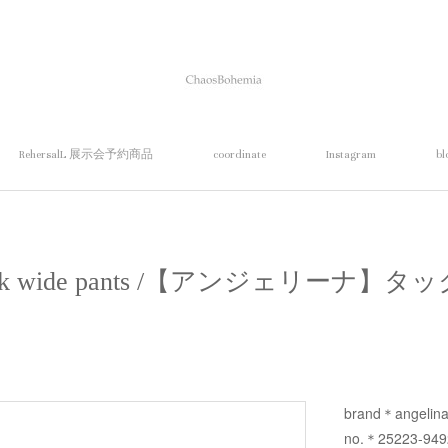
RehersalL 展示会予約商品
coordinate
Instagram
bl
】tuck wide pants /【アンジェリーナ
brand＊angelin
no.＊25223-94