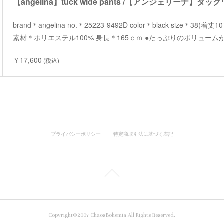
【angelina】tuck wide pants /【アンジェリーナ】タ
brand＊angelina no.＊25223-9492D color＊black size＊38(着
素材＊ポリエステル100% 身長＊165ｃｍ ●たっぷりのボリュー
￥17,600
(税込)
プライバシーポリシー
特定商取引法に基づく表記
Copyright©2007 ChaosBohemia All Rights Reserved.