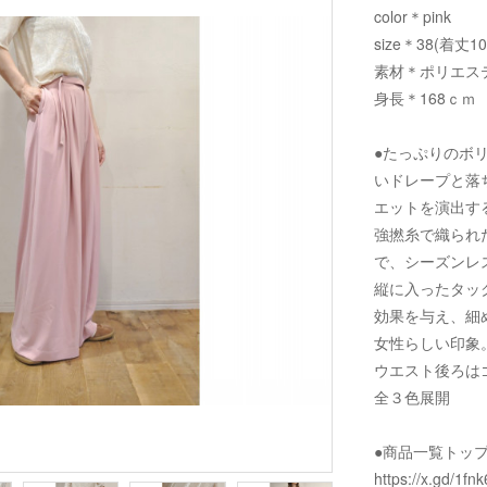
color＊pink
size＊38(着丈1
素材＊ポリエステ
身長＊168ｃｍ
●たっぷりのボ
いドレープと落
エットを演出す
強撚糸で織られ
で、シーズンレ
縦に入ったタッ
効果を与え、細
女性らしい印象
ウエスト後ろは
全３色展開
●商品一覧トッ
https://x.gd/1fnk