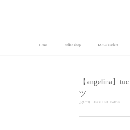
Home
online shop
KOKO's select
【angelina
ツ
カテゴリ
：
ANGELINA
Bottom