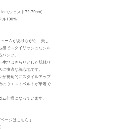
01cm,ウェスト72-79cm)
ル100%
リュームがありながら、美し
ち感でスタイリッシュなシル
るパンツ。
た生地はさらりとした肌触り
スに快適な着心地です。
クが視覚的にスタイルアップ
めのウエストベルトが華奢で
。
ゴム仕様になっています。
プページはこちら↓
6