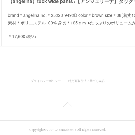
【angelina】tuck wide pants /【アンジェリーナ】タ
brand＊angelina no.＊25223-9492D color＊brown size＊38(着
素材＊ポリエステル100% 身長＊165ｃｍ ●たっぷりのボリュー
￥17,600
(税込)
プライバシーポリシー
特定商取引法に基づく表記
Copyright©2007 ChaosBohemia All Rights Reserved.