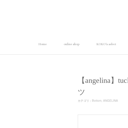
Home
online shop
KOKO's select
【angelina
ツ
カテゴリ
：
Bottom
ANGELINA