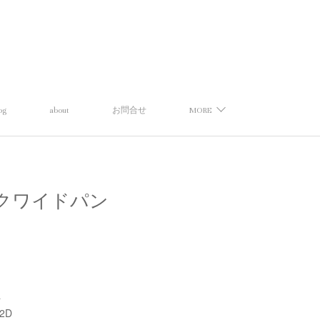
og
about
お問合せ
MORE
】タックワイドパン
a
92D