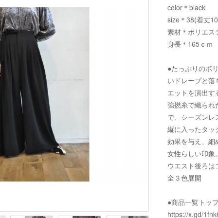
color＊black
size＊38(着丈1
素材＊ポリエステ
身長＊165ｃｍ
●たっぷりのボ
いドレープと落
エットを演出す
強撚糸で織られ
で、シーズンレ
縦に入ったタッ
効果を与え、細
女性らしい印象
ウエスト後ろは
全３色展開
●商品一覧トッ
https://x.gd/1fnk