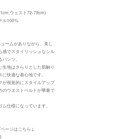
01cm,ウェスト72-79cm)
ル100%
リュームがありながら、美し
ち感でスタイリッシュなシル
るパンツ。
た生地はさらりとした肌触り
スに快適な着心地です。
クが視覚的にスタイルアップ
めのウエストベルトが華奢で
。
ゴム仕様になっています。
プページはこちら↓
6