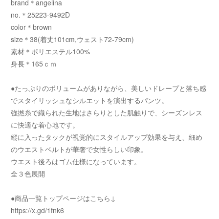
brand＊angelina
no.＊25223-9492D
color＊brown
size＊38(着丈101cm,ウェスト72-79cm)
素材＊ポリエステル100%
身長＊165ｃｍ
●たっぷりのボリュームがありながら、美しいドレープと落ち感
でスタイリッシュなシルエットを演出するパンツ。
強撚糸で織られた生地はさらりとした肌触りで、シーズンレス
に快適な着心地です。
縦に入ったタックが視覚的にスタイルアップ効果を与え、細め
のウエストベルトが華奢で女性らしい印象。
ウエスト後ろはゴム仕様になっています。
全３色展開
●商品一覧トップページはこちら↓
https://x.gd/1fnk6