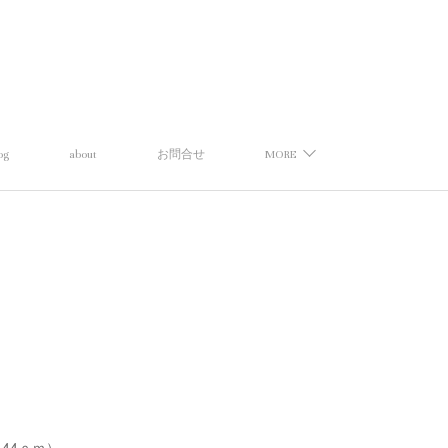
og
about
お問合せ
MORE
全長44ｃｍ）