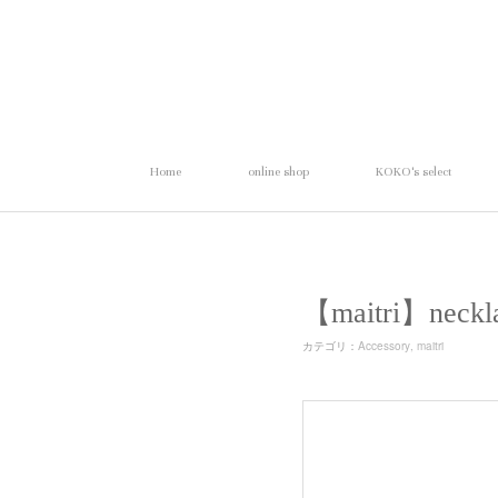
Home
online shop
KOKO's select
【maitri】n
カテゴリ
：
Accessory
maitri