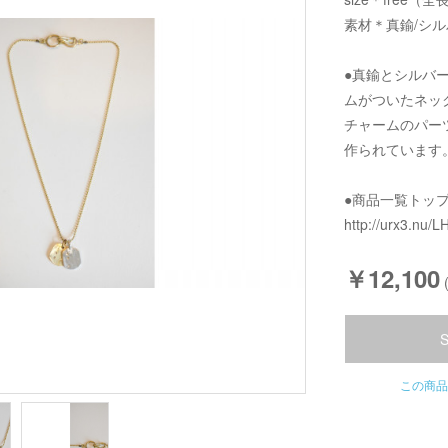
素材＊真鍮/シル
●真鍮とシルバ
ムがついたネッ
チャームのパー
作られています
●商品一覧トッ
http://urx3.nu/L
￥12,100
この商品