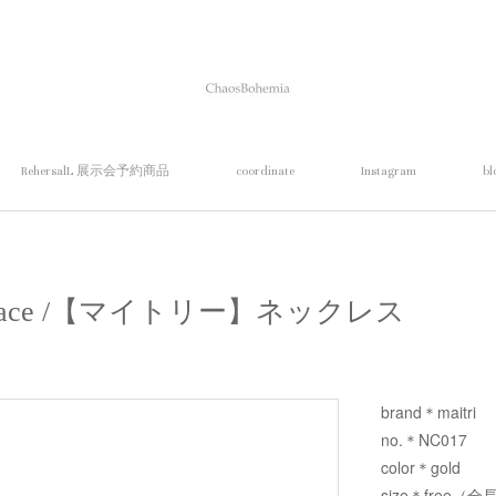
RehersalL 展示会予約商品
coordinate
Instagram
bl
ecklace /【マイトリー】ネックレス
brand＊maitri
no.＊NC017
color＊gold
size＊free（