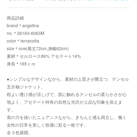
商品詳細
brand＊angelina
no.＊26163-6063M
color＊terracotta
size＊one(着丈72cm,身幅62cm)
素材＊セルロース86% アセテート14%
身長＊165ｃｍ
●シンプルなデザインながら、素材の上質さが際立つ、テンセル
五分袖ジャケット。
程よい透け感が涼しげで、肌に触れるテンセルの柔らかさが心
地よく、アセテート特有の自然な光沢が上品な印象を添えま
す。
肩の力を抜いたニュアンスながら、きちんと感も両立し、働く
女性の日常を美しく快適に彩る一枚です。
全３色展開。