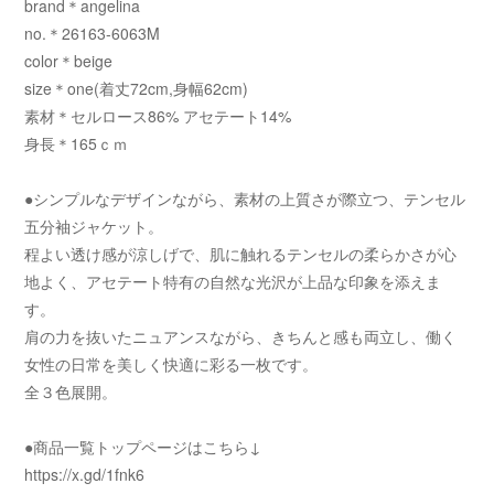
brand＊angelina
no.＊26163-6063M
color＊beige
size＊one(着丈72cm,身幅62cm)
素材＊セルロース86% アセテート14%
身長＊165ｃｍ
●シンプルなデザインながら、素材の上質さが際立つ、テンセル
五分袖ジャケット。
程よい透け感が涼しげで、肌に触れるテンセルの柔らかさが心
地よく、アセテート特有の自然な光沢が上品な印象を添えま
す。
肩の力を抜いたニュアンスながら、きちんと感も両立し、働く
女性の日常を美しく快適に彩る一枚です。
全３色展開。
●商品一覧トップページはこちら↓
https://x.gd/1fnk6