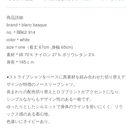
商品詳細
brand＊blanc basque
no.＊BB62-914
color＊white
size＊one（着丈 67cm ,身幅 65cm)
素材＊綿 70％ ナイロン 27％ ポリウレタン 3％
身長＊165ｃｍ
●ストライプシャツをベースに異素材を組み合わせた切り替えデ
ザインが特徴のノースリーブシャツ。
肩まわりの配色切り替えとロゴプリントがアクセントになり、
シンプルながらもデザイン性のある一枚です。
ゆったりとしたシルエットで身体のラインを拾いにくく、リラ
ックス感のある着心地。
色違いにネイビーあり。