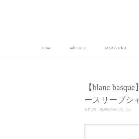
Home
online shop
KOKO's select
【blanc basq
ースリーブシ
カテゴリ
：
BLANC basque
Tops