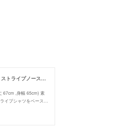
【blanc basque】stripe nosleeve shirt /【ブランバスク】ストライプノースリーブシャツ
着丈 67cm ,身幅 65cm) 素
●ストライプシャツをベース…