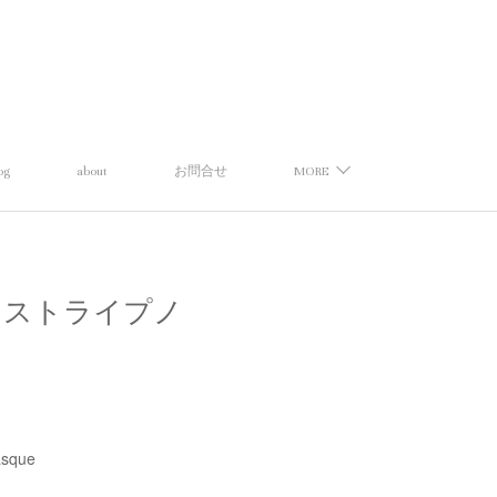
og
about
お問合せ
MORE
ンバスク】ストライプノ
asque