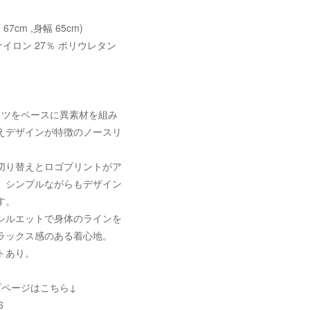
67cm ,身幅 65cm)
ナイロン 27％ ポリウレタン
ャツをベースに異素材を組み
えデザインが特徴のノースリ
切り替えとロゴプリントがア
、シンプルながらもデザイン
す。
シルエットで身体のラインを
ラックス感のある着心地。
トあり。
プページはこちら↓
6