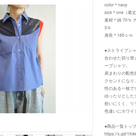
color＊navy
size＊one（着丈 
素材＊綿 70％ 
3％
身長＊165ｃｍ
●ストライプシ
合わせた切り替
ーブシャツ。
肩まわりの配色
クセントになり
性のある一枚で
ゆったりとした
拾いにくく、リ
色違いにホワイ
●商品一覧トッ
https://x.gd/1fnk