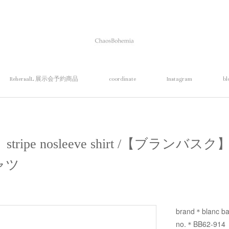
RehersalL 展示会予約商品
coordinate
Instagram
bl
ue】stripe nosleeve shirt /【ブラ
ャツ
brand＊blanc b
no.＊BB62-914