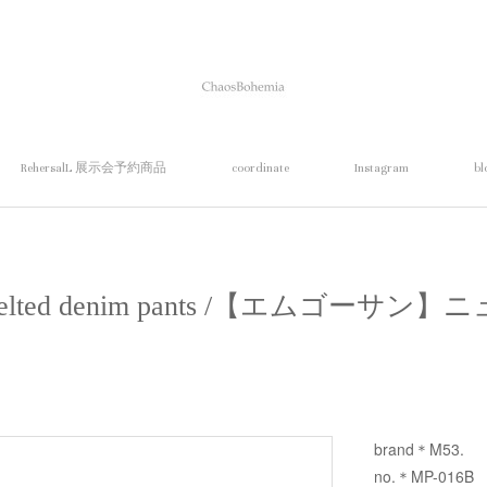
RehersalL 展示会予約商品
coordinate
Instagram
bl
belted denim pants /【エムゴー
brand＊M53.
no.＊MP-016B