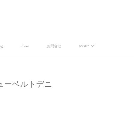
og
about
お問合せ
MORE
サン】ニューベルトデニ