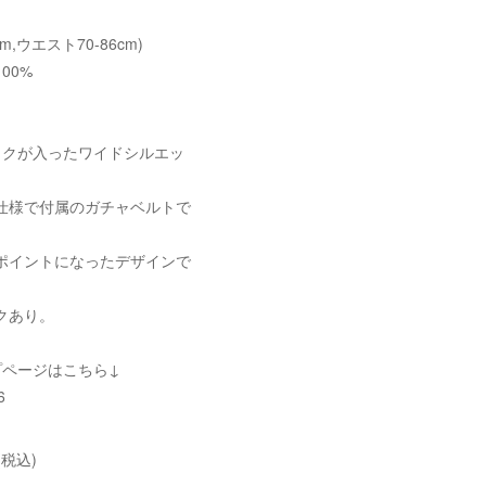
cm,ウエスト70-86cm)
00%
ックが入ったワイドシルエッ
仕様で付属のガチャベルトで
。
ポイントになったデザインで
クあり。
プページはこちら↓
6
(税込)