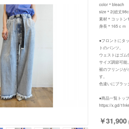
color＊bleach
size＊2(総丈98
素材＊コットン1
身長＊165ｃｍ
●フロントにタ
トのパンツ。
ウェストはゴム
サイズ調節可能
裾のフリンジが
す。
色違いにブラッ
●商品一覧トッ
https://x.gd/1fnk
￥31,900