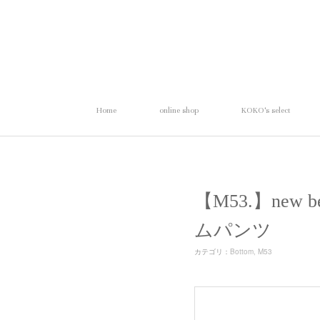
Home
online shop
KOKO's select
【M53.】new 
ムパンツ
カテゴリ
：
Bottom
M53