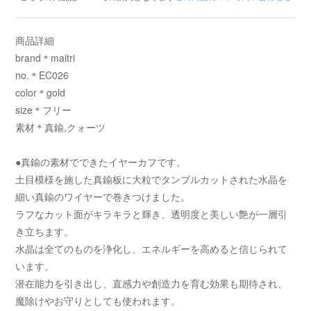
商品詳細
brand＊maitri
no.＊EC026
color＊gold
size＊フリー
素材＊真鍮,クォーツ
●真鍮の素材でできたイヤーカフです。
土目模様を施した真鍮板に大粒でタンブルカットされた水晶を
細い真鍮のワイヤーで巻きつけました。
ラフなカット面がキラキラと輝き、透明度と美しい艶が一層引
き立ちます。
水晶は全てのものを浄化し、エネルギーを高めると信じられて
います。
潜在能力を引き出し、直感力や創造力を育む効果も期待され、
魔除けやお守りとしても使われます。