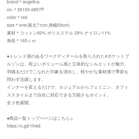
brand＊angelina
no.＊26153-6857P
color＊red
size＊one(着丈71cm,身幅59cm)
素材＊コットン60% ポリエステル 29% ナイロン11%
身長＊165ｃｍ
●トレンド感のあるワークディテールを取り入れた4ポケットブ
ルゾンは、程よいボリューム感と立体的なシルエットが魅力。
羽織るだけでこなれた印象を演出し、軽やかな素材感で季節を
問わず活躍します。
インナーを変えるだけで、カジュアルからフェミニン、オフィ
ススタイルまで自在に対応できる万能さもポイント。
全３色展開。
●商品一覧トップページはこちら↓
https://x.gd/1fnk6