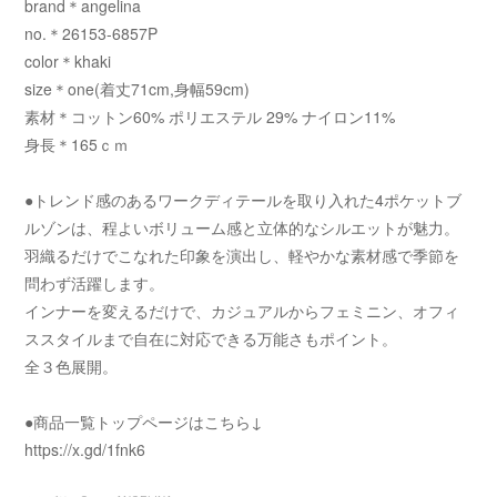
brand＊angelina
no.＊26153-6857P
color＊khaki
size＊one(着丈71cm,身幅59cm)
素材＊コットン60% ポリエステル 29% ナイロン11%
身長＊165ｃｍ
●トレンド感のあるワークディテールを取り入れた4ポケットブ
ルゾンは、程よいボリューム感と立体的なシルエットが魅力。
羽織るだけでこなれた印象を演出し、軽やかな素材感で季節を
問わず活躍します。
インナーを変えるだけで、カジュアルからフェミニン、オフィ
ススタイルまで自在に対応できる万能さもポイント。
全３色展開。
●商品一覧トップページはこちら↓
https://x.gd/1fnk6