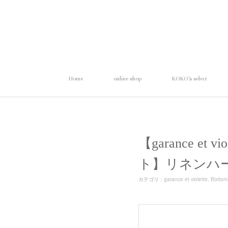
Home
online shop
KOKO's select
【garance et
ト】リネンハ
カテゴリ
：
garance et violette
Bottom