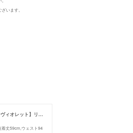
い。
ございます。
【garance et violette】linen half pants /【ギャランスエトヴィオレット】リネンハーフパンツ
ize＊2(着丈59cm,ウェスト94