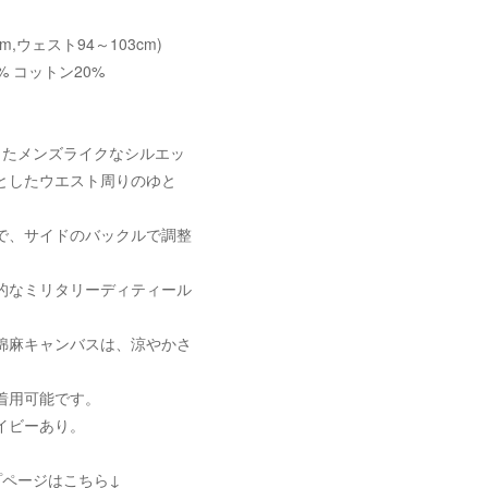
cm,ウェスト94～103cm)
% コットン20%
ったメンズライクなシルエッ
としたウエスト周りのゆと
で、サイドのバックルで調整
的なミリタリーディティール
。
綿麻キャンバスは、涼やかさ
。
着用可能です。
イビーあり。
プページはこちら↓