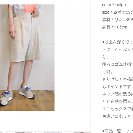
color＊beige
size＊2(着丈59
素材＊リネン80
身長＊165cm
●股上を深く取
トに、たっぷり
り。
後ろはゴム仕様
可能。
さりげなく本格
もポイントです
ネップ感が残る
と存在感を両立
ユニセックスで
色違いにありネ
●商品一覧トッ