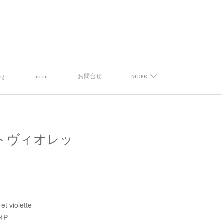
og
about
お問合せ
MORE
ランスエトヴィオレッ
t violette
4P