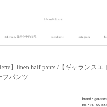
RehersalL 展示会予約商品
coordinate
Instagram
bl
 violette】linen half pants /【ギャ
ーフパンツ
brand＊garance e
no.＊26155-990