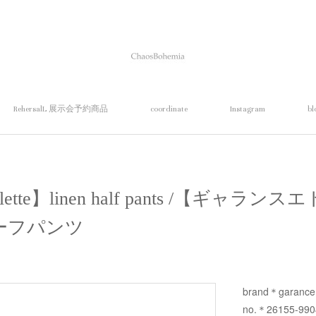
RehersalL 展示会予約商品
coordinate
Instagram
bl
 violette】linen half pants /【ギャ
ーフパンツ
brand＊garance e
no.＊26155-990