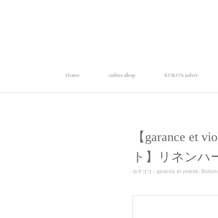
Home
online shop
KOKO's select
【garance et
ト】リネンハ
カテゴリ
：
garance et violette
Bottom