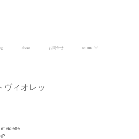
og
about
お問合せ
MORE
ランスエトヴィオレッ
t violette
4P