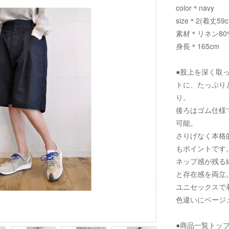
color＊navy
size＊2(着丈59
素材＊リネン80
身長＊165cm
●股上を深く取
トに、たっぷり
り。
後ろはゴム仕様
可能。
さりげなく本格
もポイントです
ネップ感が残る
と存在感を両立
ユニセックスで
色違いにベージ
●商品一覧トッ