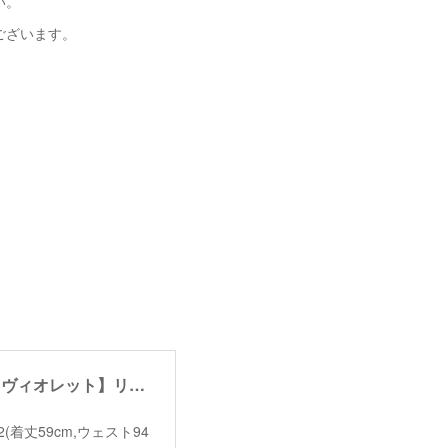
い。
ございます。
【garance et violette】linen half pants /【ギャランスエトヴィオレット】リネンハーフパンツ
size＊2(着丈59cm,ウェスト94