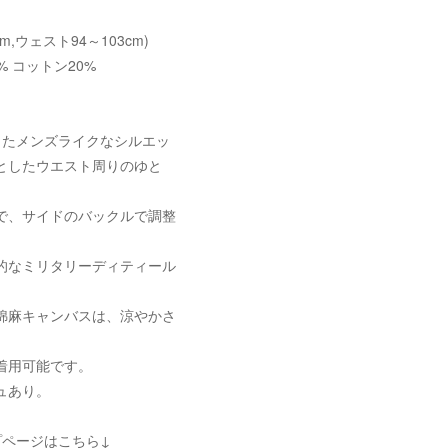
cm,ウェスト94～103cm)
% コットン20%
ったメンズライクなシルエッ
としたウエスト周りのゆと
で、サイドのバックルで調整
的なミリタリーディティール
。
綿麻キャンバスは、涼やかさ
。
着用可能です。
ュあり。
プページはこちら↓