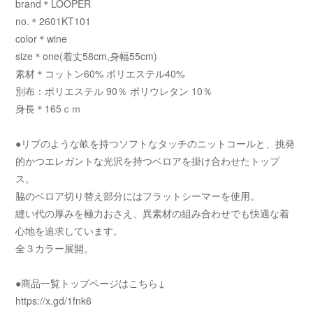
brand＊LOOPER
no.＊2601KT101
color＊wine
size＊one(着丈58cm,身幅55cm)
素材＊コットン60% ポリエステル40%
別布：ポリエステル 90％ ポリウレタン 10％
身長＊165ｃｍ
●リブのような畝を持つソフトなタッチのニットコールと、挑発
的かつエレガントな光沢を持つベロアを掛け合わせたトップ
ス。
脇のベロア切り替え部分にはフラットシーマーを使用。
縫い代の厚みを極力おさえ、異素材の組み合わせでも快適な着
心地を追求しています。
全３カラー展開。
●商品一覧トップページはこちら↓
https://x.gd/1fnk6