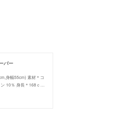
オーバー
丈58cm,身幅55cm) 素材＊コ
 10％ 身長＊168ｃ…