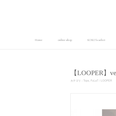
Home
online shop
KOKO's select
【LOOPER】v
カテゴリ
：
Tops
FuLaT / LOOPER