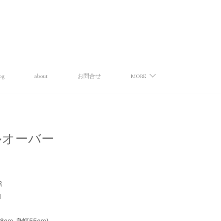
og
about
お問合せ
MORE
アプルオーバー
R
1
58cm,身幅55cm)