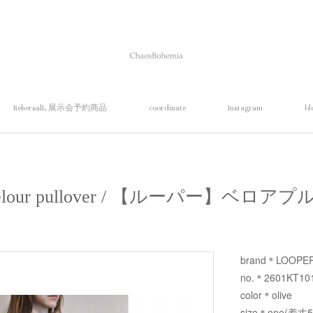
RehersalL 展示会予約商品
coordinate
Instagram
bl
elour pullover / 【ルーパー】ベロ
brand＊LOOPE
no.＊2601KT10
color＊olive
size＊one(着丈