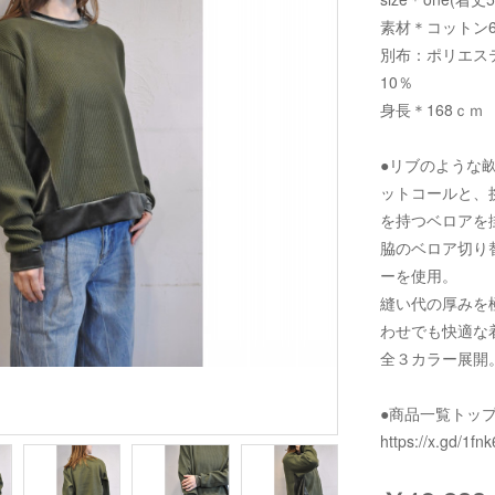
素材＊コットン6
別布：ポリエステ
10％
身長＊168ｃｍ
●リブのような
ットコールと、
を持つベロアを
脇のベロア切り
ーを使用。
縫い代の厚みを
わせでも快適な
全３カラー展開
●商品一覧トッ
https://x.gd/1fnk