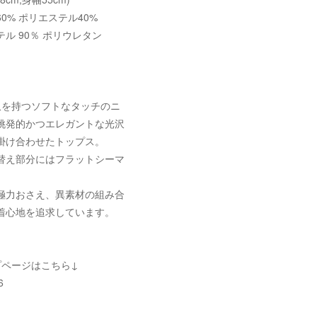
0% ポリエステル40%
ル 90％ ポリウレタン
畝を持つソフトなタッチのニ
挑発的かつエレガントな光沢
掛け合わせたトップス。
替え部分にはフラットシーマ
極力おさえ、異素材の組み合
着心地を追求しています。
。
プページはこちら↓
6