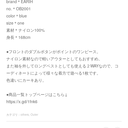
brand＊EARIH
no.＊OB2001
color＊blue
size＊one
素材＊ナイロン100%
身長＊168cm
●フロントのダブルボタンがポイントのワンピース。
ナイロン素材なので軽いアウターとしてもおすすめ。
また袖を外してロングベストとしても使える２WAYなので、コ
ーディネートによって様々な着方で遊べる1枚です。
色違いにカーキあり。
●商品一覧トップページはこちら↓
https://x.gd/1fnk6
カテゴリ
：
others
Outer