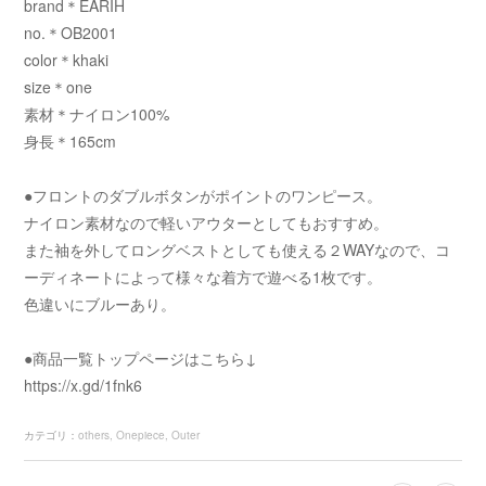
brand＊EARIH
no.＊OB2001
color＊khaki
size＊one
素材＊ナイロン100%
身長＊165cm
●フロントのダブルボタンがポイントのワンピース。
ナイロン素材なので軽いアウターとしてもおすすめ。
また袖を外してロングベストとしても使える２WAYなので、コ
ーディネートによって様々な着方で遊べる1枚です。
色違いにブルーあり。
●商品一覧トップページはこちら↓
https://x.gd/1fnk6
カテゴリ
：
others
Onepiece
Outer