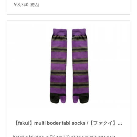
￥3,740
(税込)
【fakui】multi boder tabi socks /【ファクイ】マルチボーダータビソックス
brand＊fakui no.＊FK-163HC color＊purple size＊22～