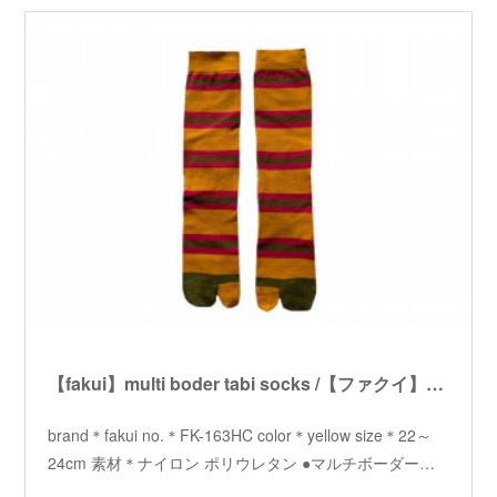
【fakui】multi boder tabi socks /【ファクイ】マルチボーダータビソックス
brand＊fakui no.＊FK-163HC color＊yellow size＊22～
24cm 素材＊ナイロン ポリウレタン ●マルチボーダー…