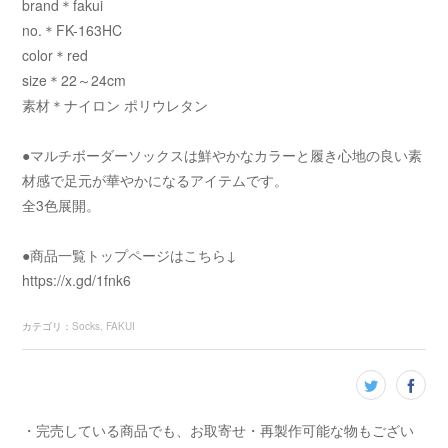
brand＊fakui
no.＊FK-163HC
color＊red
size＊22～24cm
素材＊ナイロン ポリウレタン
●マルチボーダーソックスは鮮やかなカラーと履き心地の良い素
材感で足元が華やかになるアイテムです。
全3色展開。
●商品一覧トップページはこちら↓
https://x.gd/1fnk6
カテゴリ
：
Socks
FAKUI
・完売している商品でも、お取寄せ・再製作可能な物もござい