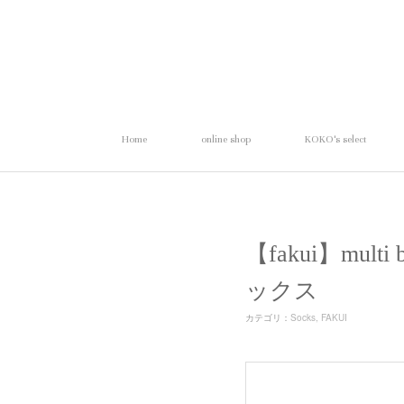
Home
online shop
KOKO's select
【fakui】mul
ックス
カテゴリ
：
Socks
FAKUI