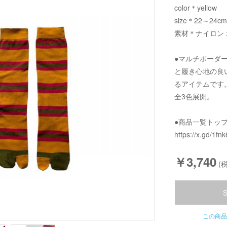
color＊yellow
size＊22～24cm
素材＊ナイロン
●マルチボーダ
と履き心地の良
るアイテムです
全3色展開。
●商品一覧トッ
https://x.gd/1fnk
￥3,740
(税
この商品