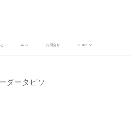
og
about
お問合せ
MORE
マルチボーダータビソ