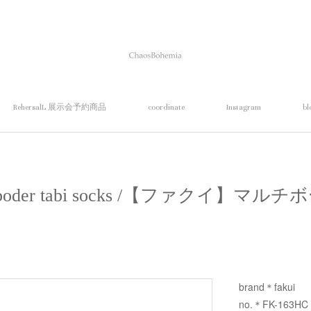
RehersalL 展示会予約商品
coordinate
Instagram
bl
ti boder tabi socks /【ファクイ】
brand＊fakui
no.＊FK-163HC