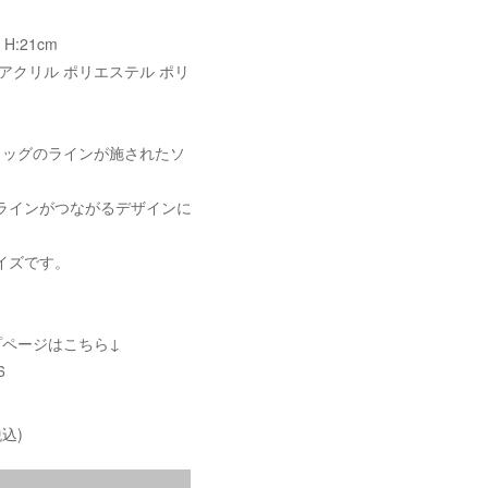
 H:21cm
アクリル ポリエステル ポリ
ラッグのラインが施されたソ
ラインがつながるデザインに
イズです。
プページはこちら↓
6
込)