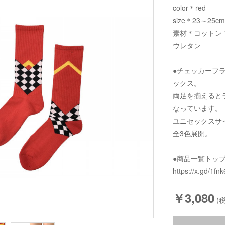
color＊red
size＊23～25cm
素材＊コットン 
ウレタン
●チェッカーフ
ックス。
両足を揃えると
なっています。
ユニセックスサ
全3色展開。
●商品一覧トッ
https://x.gd/1fnk
￥3,080
(税