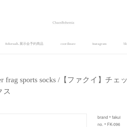
RehersalL 展示会予約商品
coordinate
Instagram
bl
cker frag sports socks /【ファク
クス
brand＊fakui
no.＊FK-096