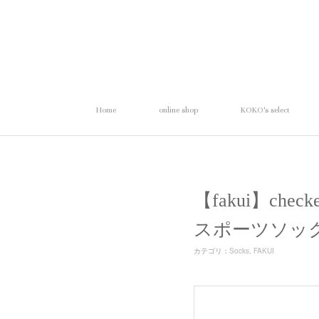
Home
online shop
KOKO's select
【fakui】che
スポーツソッ
カテゴリ
：
Socks
FAKUI